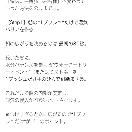
「湿気に一番強いお客様」へ変わって
いった方法そのままです。
【
Step1】朝の“1プッシュ”だけで湿気
バリアを作る
朝の広がりを決めるのは 
最初の30秒
。
乾いた髪に、
水分バランスを整える“ウォータートリ
ートメント”（またはミスト系）を
1プッシュだけ手のひらで馴染ませる
。
これだけで髪の内部が安定し、
湿気の侵入が70％カットされます。
※つけすぎると逆に広がるので“1プッ
シュだけ”がプロのポイント。