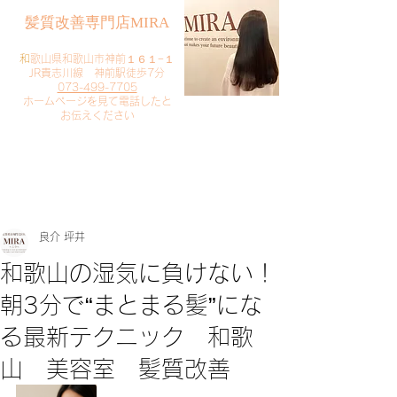
​髪質改善専門店MIRA
​
和歌山県和歌山市神前１６１−１
JR貴志川線 神前駅徒歩7分
073-499-7705
​ホームページを見て電話したと
お伝えください
​ご予約・お問い合わせ
​クリック
良介 坪井
和歌山の湿気に負けない！
朝3分で“まとまる髪”にな
る最新テクニック 和歌
山 美容室 髪質改善