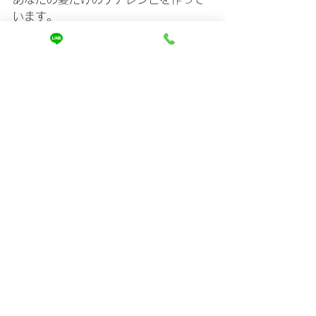
います。
⸻
■【最後に】あなたの髪は“まだ良くな
れる”
もし今、
「湿気で毎日イライラする…」
「朝アイロンするのが苦痛…」
「雨の日は外に出たくない…」
そんな気持ちがあるなら、
それは“髪があなたに助けを求めている
サイン”。