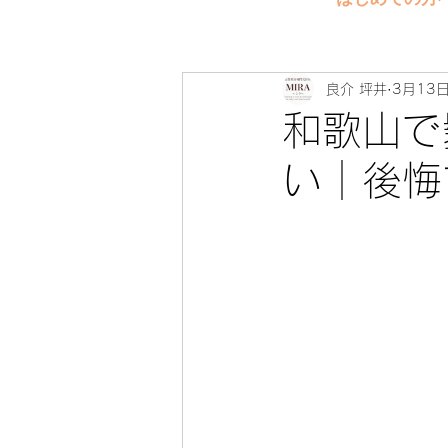
良介 坪井
3月13
和歌山で
い｜後悔