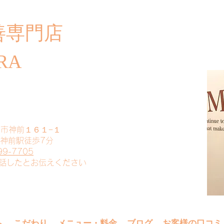
善専門店
​ご
RA
山市神前１６１−１
 神前駅徒歩7分
99-7705
電話したとお伝えください
へ
こだわり
メニュー・料金
ブログ
お客様の口コミ