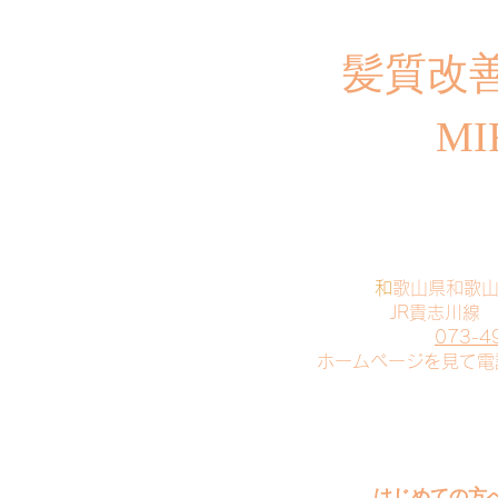
​髪質改
MI
​
和歌山県和歌
JR貴志川線
073-4
​ホームページを見て
はじめての方