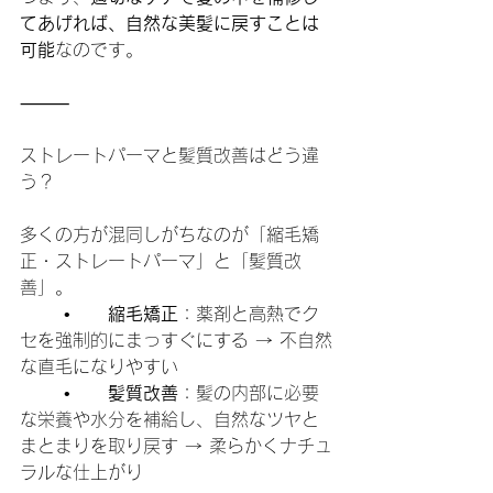
てあげれば、自然な美髪に戻すことは
可能
なのです。
⸻
ストレートパーマと髪質改善はどう違
う？
多くの方が混同しがちなのが「縮毛矯
正・ストレートパーマ」と「髪質改
善」。
	•	
縮毛矯正
：薬剤と高熱でク
セを強制的にまっすぐにする → 不自然
な直毛になりやすい
	•	
髪質改善
：髪の内部に必要
な栄養や水分を補給し、自然なツヤと
まとまりを取り戻す → 柔らかくナチュ
ラルな仕上がり