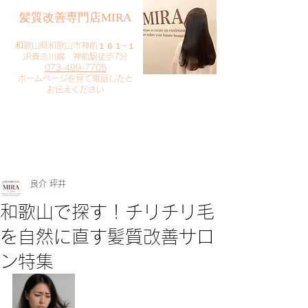
​髪質改善専門店MIRA
​
和歌山県和歌山市神前１６１−１
JR貴志川線 神前駅徒歩7分
073-499-7705
​ホームページを見て電話したと
お伝えください
​ご予約・お問い合わせ
​クリック
良介 坪井
和歌山で探す！チリチリ毛
を自然に直す髪質改善サロ
ン特集