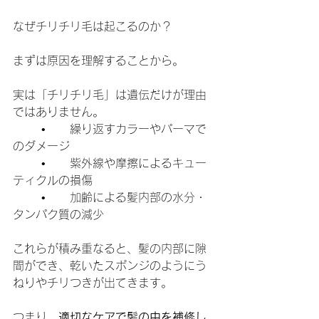
なぜチリチリ毛は起こるのか？
まずは原因を理解することから。
実は「チリチリ毛」は遺伝だけが理由
ではありません。
	•	繰り返すカラーやパーマで
のダメージ
	•	紫外線や摩擦によるキュー
ティクルの損傷
	•	加齢による髪内部の水分・
タンパク質の減少
これらが積み重なると、髪の内部に隙
間ができ、乾いたスポンジのようにう
ねりやチリつきが出てきます。
つまり、
適切なケアで髪の中を補修し