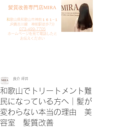
​髪質改善専門店MIRA
​
和歌山県和歌山市神前１６１−１
JR貴志川線 神前駅徒歩7分
073-499-7705
​ホームページを見て電話したと
お伝えください
​ご予約・お問い合わせ
​クリック
良介 坪井
和歌山でトリートメント難
民になっている方へ｜髪が
変わらない本当の理由 美
容室 髪質改善