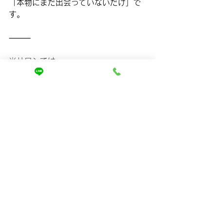
「本物にまだ出会っていないだけ」で
す。
⸻
当サロンでは、
その場しのぎではない“本質的な髪質改
善”を行っています。
✔ なぜ今の髪になったのか
✔ どうすれば変わるのか
✔ 自宅で何をすればいいのか
すべてを明確にし、
「続けるほどキレイになる髪」へ導き
ます。
「もう無駄なお金と時間を使いたくな
い」