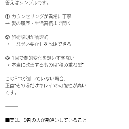
答えはシンプルです。
① カウンセリングが異常に丁寧
→ 髪の履歴・生活習慣まで聞く
② 施術説明が論理的
→ 「なぜ必要か」を説明できる
③ 1回で劇的変化を謳いすぎない
→ 本当に改善するものは“積み重ね型”
この3つが揃っていない場合、
正直“その場だけキレイ”の可能性が高い
です。
⸻
■実は、9割の人が勘違いしていること