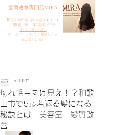
​髪質改善専門店MIRA
​
和歌山県和歌山市神前１６１−１
JR貴志川線 神前駅徒歩7分
073-499-7705
​ホームページを見て電話したと
お伝えください
​ご予約・お問い合わせ
​クリック
良介 坪井
切れ毛＝老け見え！？和歌
山市で5歳若返る髪になる
秘訣とは 美容室 髪質改
善