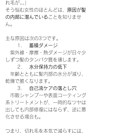
れ毛が…」
そう悩む女性のほとんどは、
原因が髪
の内部に潜んでいる
ことを知りませ
ん。
主な原因は次の3つです。
	1.	
蓄積ダメージ
　紫外線・摩擦・熱ダメージが日々少
しずつ髪のタンパク質を壊します。
	2.	
水分保持力の低下
　年齢とともに髪内部の水分が減り、
乾燥で脆くなります。
	3.	
自己流ケアの落とし穴
　市販シャンプーや表面コーティング
系トリートメントが、一時的なツヤは
出しても内部修復にはならず、逆に悪
化させる場合も。
つまり、切れ毛を本気で減らすには、