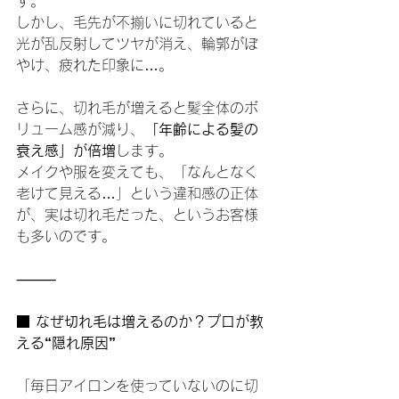
す。
しかし、毛先が不揃いに切れていると
光が乱反射してツヤが消え、輪郭がぼ
やけ、疲れた印象に…。
さらに、切れ毛が増えると髪全体のボ
リューム感が減り、
「年齢による髪の
衰え感」が倍増
します。
メイクや服を変えても、「なんとなく
老けて見える…」という違和感の正体
が、実は切れ毛だった、というお客様
も多いのです。
⸻
■ なぜ切れ毛は増えるのか？プロが教
える“隠れ原因”
「毎日アイロンを使っていないのに切