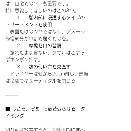
は、自宅でのケアも重要です。
特に意識してほしいのはこの3つ。
	1.	
髪内部に浸透するタイプの
トリートメントを使用
　表面だけのツヤではなく、ダメージ
修復成分が中まで届くものを。
	2.	
摩擦ゼロの習慣
　濡れたまま寝ない、タオルはこすら
ずポンポン押す。
	3.	
熱の使い方を見直す
　ドライヤーは髪から20cm離し、最後
は冷風でキューティクルを閉じる。
⸻
■ 今こそ、髪を「5歳若返らせる」タ
イミング
切れ毛は放置すると、加速度的に進み