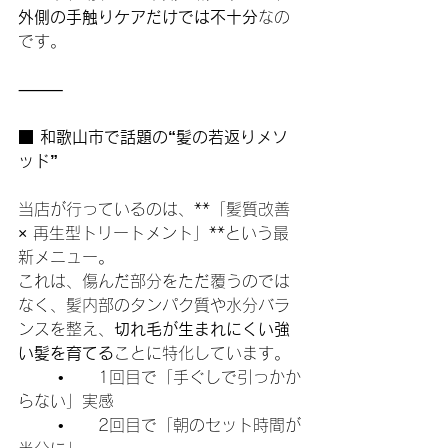
外側の手触りケアだけでは不十分
なの
です。
⸻
■ 和歌山市で話題の“髪の若返りメソ
ッド”
当店が行っているのは、**「髪質改善 
× 再生型トリートメント」**という最
新メニュー。
これは、傷んだ部分をただ覆うのでは
なく、髪内部のタンパク質や水分バラ
ンスを整え、
切れ毛が生まれにくい強
い髪を育てる
ことに特化しています。
	•	1回目で「手ぐしで引っかか
らない」実感
	•	2回目で「朝のセット時間が