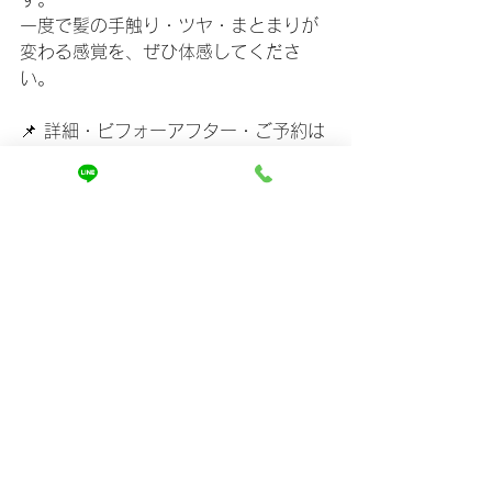
一度で髪の手触り・ツヤ・まとまりが
変わる感覚を、ぜひ体感してくださ
い。
📌 詳細・ビフォーアフター・ご予約は
こちらから
→ 
https://www.mira-kaizen.com
「また鏡を見るのが楽しみになる」
そんな毎日を、あなたにも。
すべて表示
最新記事