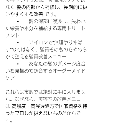
美容室で行うのは、表面的なケアでは
なく 
髪の内部から補修し、長期的に扱
いやすくする改善
 です。
	•	髪の深部に浸透し、失われ
た栄養や水分を補給する専用トリート
メント
	•	アイロンで“無理やり伸ば
す”のではなく、髪質そのものをやわら
かく整える髪質改善メニュー
	•	あなたの髪のダメージ度合
いを見極めて調合するオーダーメイド
ケア
これらは市販では絶対に手に入りませ
ん。なぜなら、美容室の改善メニュー
は 
高濃度・高浸透処方で国家資格を持
ったプロしか扱えないもの
だからで
す。