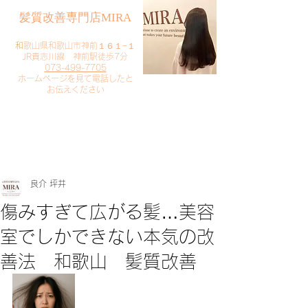
​髪質改善専門店MIRA
​
和歌山県和歌山市神前１６１−１
JR貴志川線 神前駅徒歩7分
073-499-7705
​ホームページを見て電話したと
お伝えください
​ご予約・お問い合わせ
​クリック
良介 坪井
傷みすぎて広がる髪…美容
室でしかできない本気の改
善法 和歌山 髪質改善