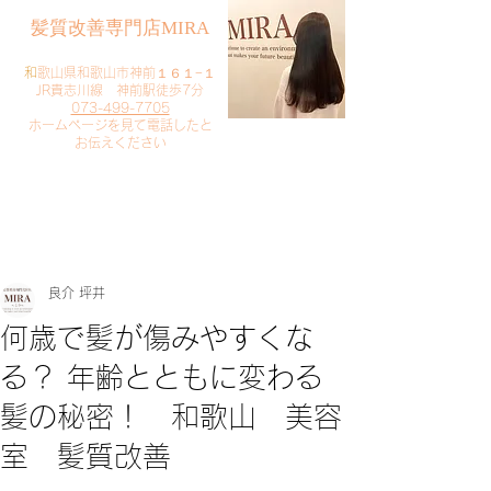
​髪質改善専門店MIRA
​
和歌山県和歌山市神前１６１−１
JR貴志川線 神前駅徒歩7分
073-499-7705
​ホームページを見て電話したと
お伝えください
​ご予約・お問い合わせ
​クリック
良介 坪井
何歳で髪が傷みやすくな
る？ 年齢とともに変わる
髪の秘密！ 和歌山 美容
室 髪質改善