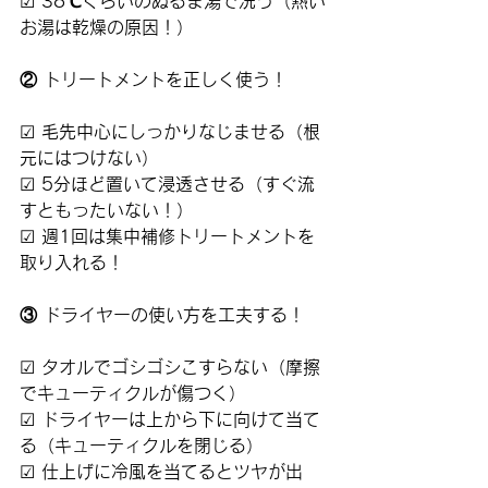
☑ 
38℃くらいのぬるま湯で洗う（熱い
お湯は乾燥の原因！）
② トリートメントを正しく使う！
☑ 
毛先中心にしっかりなじませる（根
元にはつけない）
☑ 
5分ほど置いて浸透させる（すぐ流
すともったいない！）
☑ 
週1回は集中補修トリートメントを
取り入れる！
③ ドライヤーの使い方を工夫する！
☑ 
タオルでゴシゴシこすらない（摩擦
でキューティクルが傷つく）
☑ 
ドライヤーは上から下に向けて当て
る（キューティクルを閉じる）
☑ 
仕上げに冷風を当てるとツヤが出