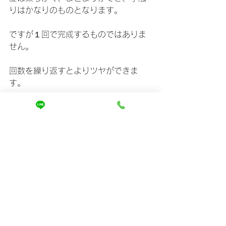
りはかなりのものとなります。
ですが１回で完成するものではありま
せん。
回数を繰り返すとよりツヤができま
す。
1番は、お客様がお家でも同じように仕
上げられる
という事です。
あまり言い過ぎるとお客様に嫉妬され
るのであとはその目と手と髪で確かめ
てください。
最後までご覧いただきありがとうござ