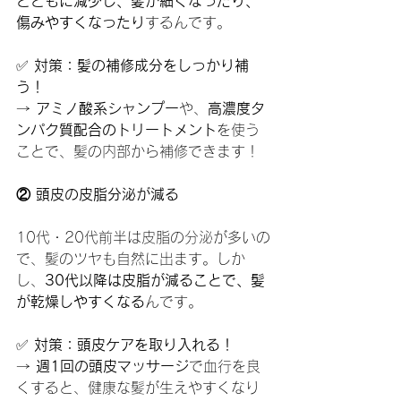
とともに減少し、髪が細くなったり、
傷みやすくなったり
するんです。
✅ 
対策：髪の補修成分をしっかり補
う！
→ 
アミノ酸系シャンプー
や、
高濃度タ
ンパク質配合のトリートメント
を使う
ことで、髪の内部から補修できます！
② 頭皮の皮脂分泌が減る
10代・20代前半は皮脂の分泌が多いの
で、髪のツヤも自然に出ます。しか
し、
30代以降は皮脂が減ることで、髪
が乾燥しやすくなる
んです。
✅ 
対策：頭皮ケアを取り入れる！
→ 
週1回の頭皮マッサージ
で血行を良
くすると、健康な髪が生えやすくなり