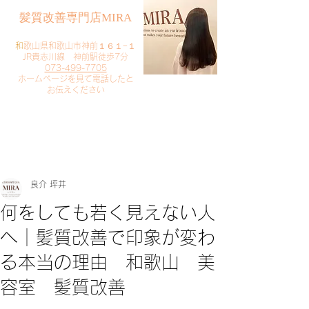
​髪質改善専門店MIRA
​
和歌山県和歌山市神前１６１−１
JR貴志川線 神前駅徒歩7分
073-499-7705
​ホームページを見て電話したと
お伝えください
​ご予約・お問い合わせ
​クリック
良介 坪井
何をしても若く見えない人
へ｜髪質改善で印象が変わ
る本当の理由 和歌山 美
容室 髪質改善