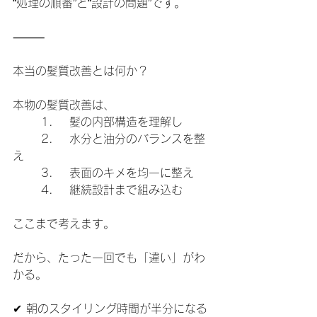
“処理の順番”と“設計の問題”です。
⸻
本当の髪質改善とは何か？
本物の髪質改善は、
	1.	髪の内部構造を理解し
	2.	水分と油分のバランスを整
え
	3.	表面のキメを均一に整え
	4.	継続設計まで組み込む
ここまで考えます。
だから、たった一回でも「違い」がわ
かる。
✔ 朝のスタイリング時間が半分になる