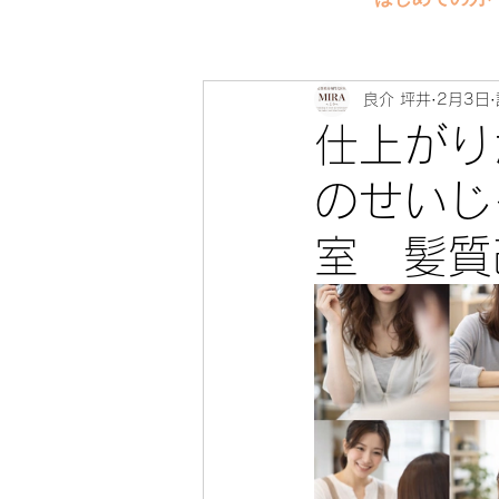
良介 坪井
2月3日
仕上がり
のせいじ
室 髪質