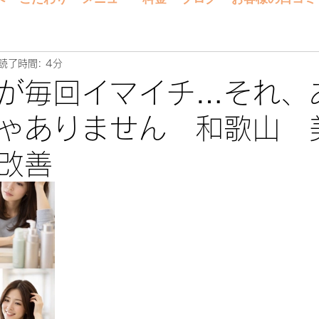
読了時間: 4分
が毎回イマイチ…それ、
ゃありません 和歌山 
改善