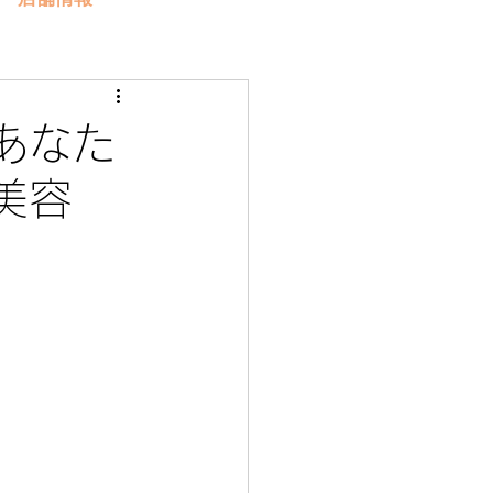
あなた
美容