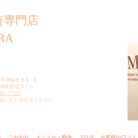
善専門店
​ご
RA
山市神前１６１−１
 神前駅徒歩7分
99-7705
電話したとお伝えください
へ
こだわり
メニュー・料金
ブログ
お客様の口コミ