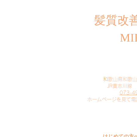
​髪質改
MI
​
和歌山県和歌
JR貴志川線
073-4
​ホームページを見て
はじめての方