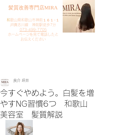
​髪質改善専門店MIRA
​
和歌山県和歌山市神前１６１−１
JR貴志川線 神前駅徒歩7分
073-499-7705
​ホームページを見て電話したと
お伝えください
​ご予約・お問い合わせ
​クリック
良介 坪井
今すぐやめよう。白髪を増
やすNG習慣6つ 和歌山
美容室 髪質解説