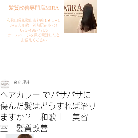
​髪質改善専門店MIRA
​
和歌山県和歌山市神前１６１−１
JR貴志川線 神前駅徒歩7分
073-499-7705
​ホームページを見て電話したと
お伝えください
​ご予約・お問い合わせ
​クリック
良介 坪井
ヘアカラー でパサパサに
傷んだ髪はどうすれば治り
ますか？ 和歌山 美容
室 髪質改善