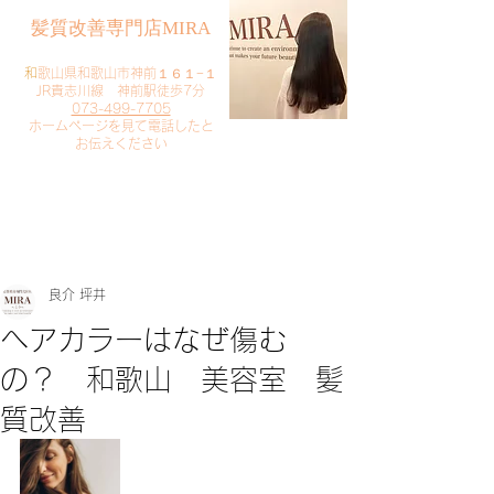
​髪質改善専門店MIRA
​
和歌山県和歌山市神前１６１−１
JR貴志川線 神前駅徒歩7分
073-499-7705
​ホームページを見て電話したと
お伝えください
​ご予約・お問い合わせ
​クリック
良介 坪井
ヘアカラーはなぜ傷む
の？ 和歌山 美容室 髪
質改善