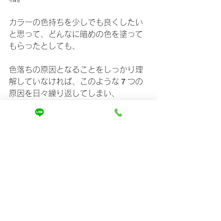
カラーの色持ちを少しでも良くしたい
と思って、どんなに暗めの色を塗って
もらったとしても、
色落ちの原因となることをしっかり理
解していなければ、このような７つの
原因を日々繰り返してしまい、
根本的な解決とはならないですし、む
しろ髪の状態がどんどん悪化してしま
います。
MIRAではお客様がお家で色落ちをしな
いような習慣をつけるためにアドバイ
スをさせていただいてます。