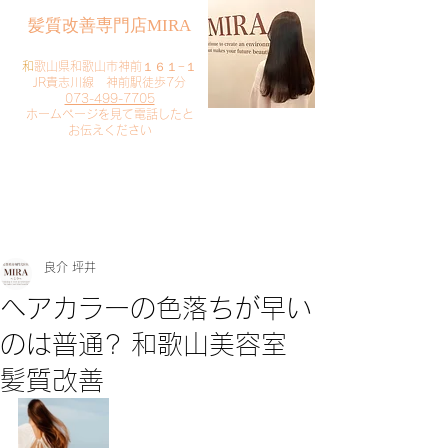
​髪質改善専門店MIRA
​
和歌山県和歌山市神前１６１−１
JR貴志川線 神前駅徒歩7分
073-499-7705
​ホームページを見て電話したと
お伝えください
​ご予約・お問い合わせ
​クリック
良介 坪井
ヘアカラーの色落ちが早い
のは普通? 和歌山美容室
髪質改善