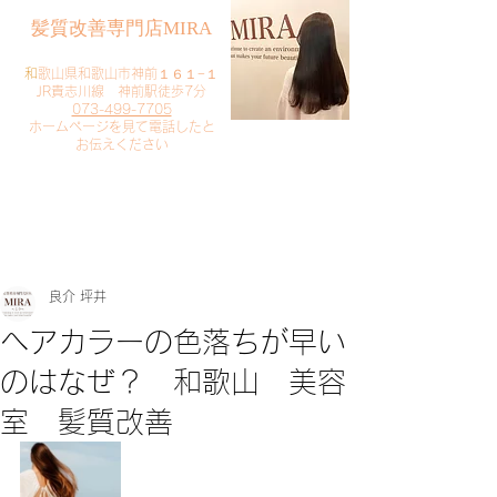
​髪質改善専門店MIRA
​
和歌山県和歌山市神前１６１−１
JR貴志川線 神前駅徒歩7分
073-499-7705
​ホームページを見て電話したと
お伝えください
​ご予約・お問い合わせ
​クリック
良介 坪井
ヘアカラーの色落ちが早い
のはなぜ？ 和歌山 美容
室 髪質改善