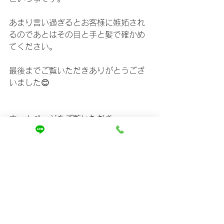
あまり言い過ぎるとお客様に嫉妬され
るのであとはその目と手と髪で確かめ
てください。
最後までご覧いただきありがとうござ
いました😊
ホームページをご覧いただき、
ご相談は↓
https://www.mira-kaizen.com/blank
まずは友達登録からよろしくお願いし
ます🤲