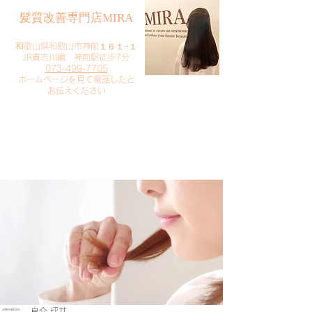
​髪質改善専門店MIRA
​
和歌山県和歌山市神前１６１−１
JR貴志川線 神前駅徒歩7分
073-499-7705
​ホームページを見て電話したと
お伝えください
​ご予約・お問い合わせ
​クリック
良介 坪井