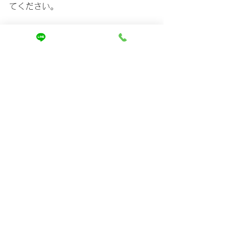
てください。
最後までご覧いただきありがとうござ
いました😊
ホームページをご覧いただき、
ご相談は↓
https://www.mira-kaizen.com/blank
まずは友達登録からよろしくお願いし
ます🤲