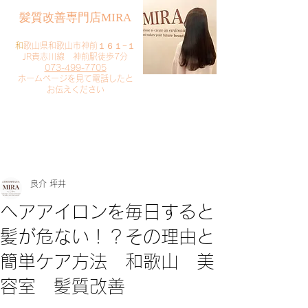
​髪質改善専門店MIRA
​
和歌山県和歌山市神前１６１−１
JR貴志川線 神前駅徒歩7分
073-499-7705
​ホームページを見て電話したと
お伝えください
​ご予約・お問い合わせ
​クリック
良介 坪井
ヘアアイロンを毎日すると
髪が危ない！？その理由と
簡単ケア方法 和歌山 美
容室 髪質改善