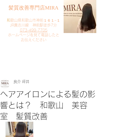
​髪質改善専門店MIRA
​
和歌山県和歌山市神前１６１−１
JR貴志川線 神前駅徒歩7分
073-499-7705
​ホームページを見て電話したと
お伝えください
​ご予約・お問い合わせ
​クリック
良介 坪井
ヘアアイロンによる髪の影
響とは？ 和歌山 美容
室 髪質改善