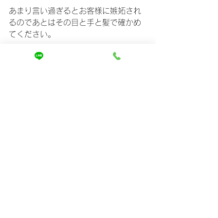
あまり言い過ぎるとお客様に嫉妬され
るのであとはその目と手と髪で確かめ
てください。
最後までご覧いただきありがとうござ
いました😊
ホームページをご覧いただき、
ご相談は↓
https://www.mira-kaizen.com/blank
まずは友達登録からよろしくお願いし
ます🤲