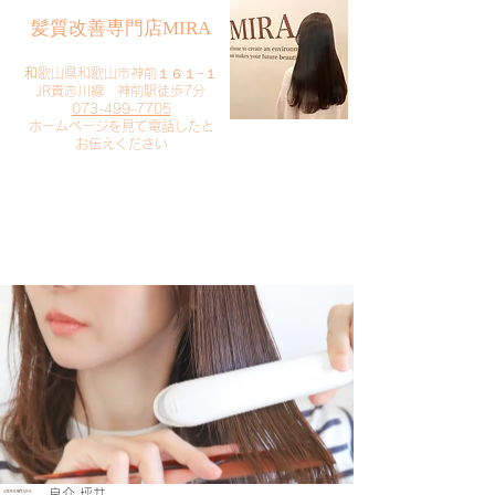
​髪質改善専門店MIRA
​
和歌山県和歌山市神前１６１−１
JR貴志川線 神前駅徒歩7分
073-499-7705
​ホームページを見て電話したと
お伝えください
​ご予約・お問い合わせ
​クリック
良介 坪井