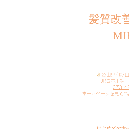
​髪質改
MI
​
和歌山県和歌
JR貴志川線
073-4
​ホームページを見て
はじめての方