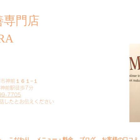
善専門店
​ご
RA
山市神前１６１−１
 神前駅徒歩7分
99-7705
電話したとお伝えください
へ
こだわり
メニュー・料金
ブログ
お客様の口コミ