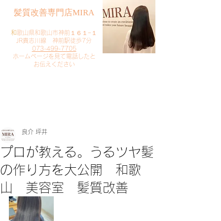
​髪質改善専門店MIRA
​
和歌山県和歌山市神前１６１−１
JR貴志川線 神前駅徒歩7分
073-499-7705
​ホームページを見て電話したと
お伝えください
​ご予約・お問い合わせ
​クリック
良介 坪井
プロが教える。うるツヤ髪
の作り方を大公開 和歌
山 美容室 髪質改善