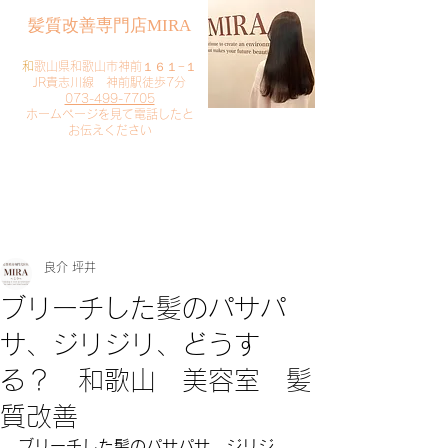
​髪質改善専門店MIRA
​
和歌山県和歌山市神前１６１−１
JR貴志川線 神前駅徒歩7分
073-499-7705
​ホームページを見て電話したと
お伝えください
​ご予約・お問い合わせ
​クリック
良介 坪井
ブリーチした髪のパサパ
サ、ジリジリ、どうす
る？ 和歌山 美容室 髪
質改善
ブリーチした髪のパサパサ、ジリジ