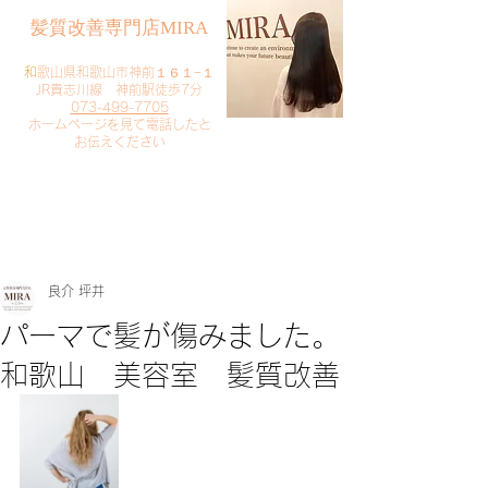
​髪質改善専門店MIRA
​
和歌山県和歌山市神前１６１−１
JR貴志川線 神前駅徒歩7分
073-499-7705
​ホームページを見て電話したと
お伝えください
​ご予約・お問い合わせ
​クリック
良介 坪井
パーマで髪が傷みました。
和歌山 美容室 髪質改善