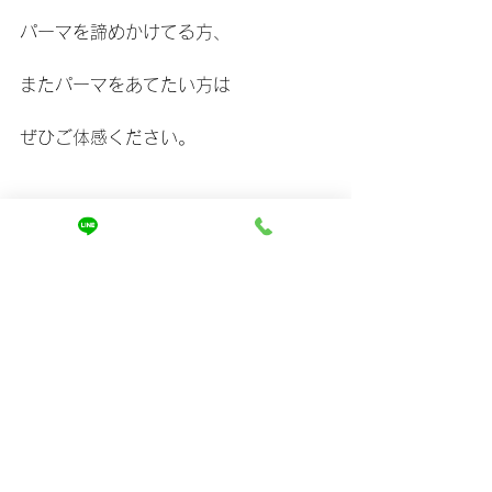
パーマを諦めかけてる方、
またパーマをあてたい方は
ぜひご体感ください。
髪を傷ませたくないと思うあなただか
ら
今すぐにやってほしいです。
まずはお悩みを聞かせてください。
ご相談は↓
https://www.mira-kaizen.com/blank