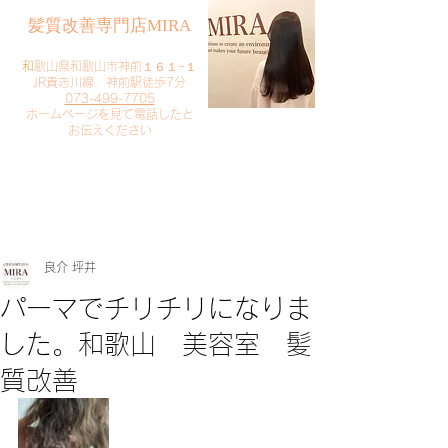
​髪質改善専門店MIRA
​
和歌山県和歌山市神前１６１−１
JR貴志川線 神前駅徒歩7分
073-499-7705
​ホームページを見て電話したと
お伝えください
​ご予約・お問い合わせ
​クリック
良介 坪井
パーマでチリチリになりま
した。和歌山 美容室 髪
質改善