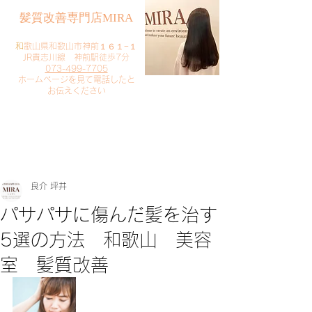
​髪質改善専門店MIRA
​
和歌山県和歌山市神前１６１−１
JR貴志川線 神前駅徒歩7分
073-499-7705
​ホームページを見て電話したと
お伝えください
​ご予約・お問い合わせ
​クリック
良介 坪井
パサパサに傷んだ髪を治す
5選の方法 和歌山 美容
室 髪質改善