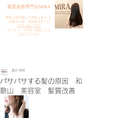
​髪質改善専門店MIRA
​
和歌山県和歌山市神前１６１−１
JR貴志川線 神前駅徒歩7分
073-499-7705
​ホームページを見て電話したと
お伝えください
​ご予約・お問い合わせ
​クリック
良介 坪井
パサパサする髪の原因 和
歌山 美容室 髪質改善