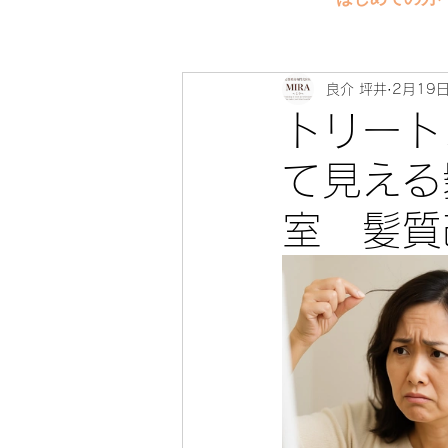
良介 坪井
2月19
トリート
て見える
室 髪質