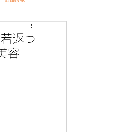
が若返っ
美容