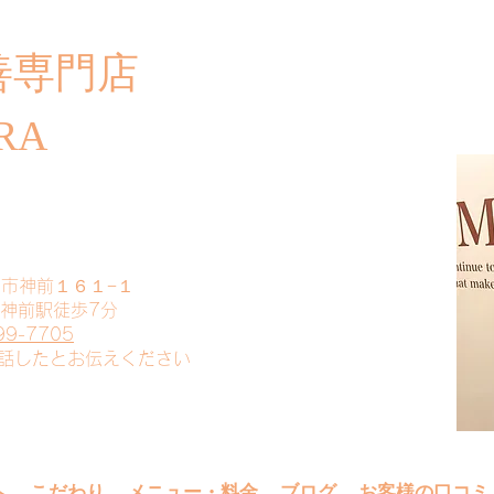
善専門店
​ご
RA
山市神前１６１−１
 神前駅徒歩7分
99-7705
電話したとお伝えください
へ
こだわり
メニュー・料金
ブログ
お客様の口コミ