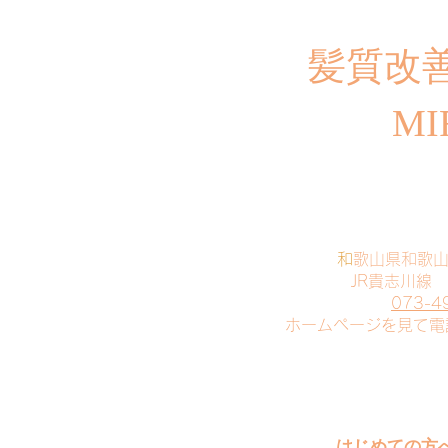
​髪質改
MI
​
和歌山県和歌
JR貴志川線
073-4
​ホームページを見て
はじめての方