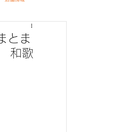
まとま
 和歌