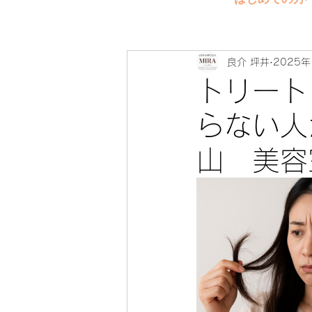
良介 坪井
2025年
トリート
らない人
山 美容