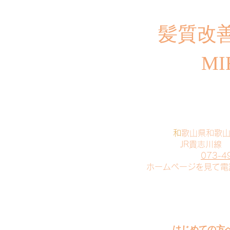
​髪質改
MI
​
和歌山県和歌
JR貴志川線
073-4
​ホームページを見て
はじめての方