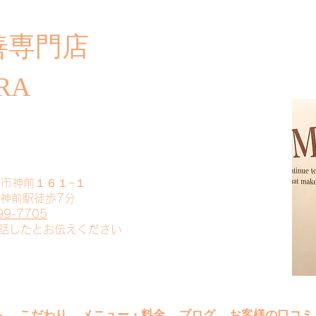
善専門店
​ご
RA
山市神前１６１−１
 神前駅徒歩7分
99-7705
電話したとお伝えください
へ
こだわり
メニュー・料金
ブログ
お客様の口コミ