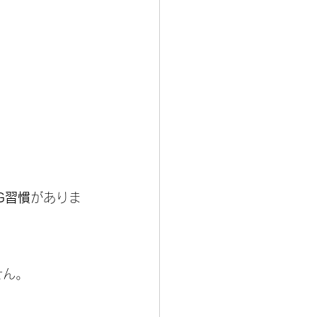
G習慣
がありま
せん。