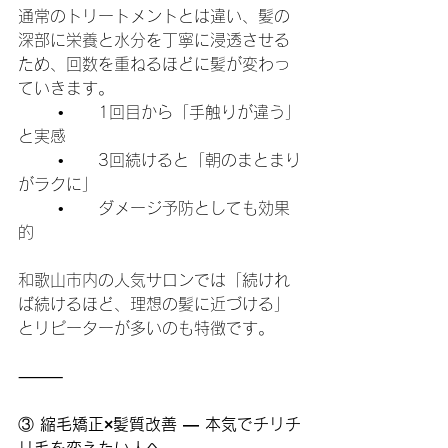
通常のトリートメントとは違い、髪の
深部に栄養と水分を丁寧に浸透させる
ため、回数を重ねるほどに髪が変わっ
ていきます。
	•	1回目から「手触りが違う」
と実感
	•	3回続けると「朝のまとまり
がラクに」
	•	ダメージ予防としても効果
的
和歌山市内の人気サロンでは「続けれ
ば続けるほど、理想の髪に近づける」
とリピーターが多いのも特徴です。
⸻
③
 縮毛矯正×髪質改善 ― 本気でチリチ