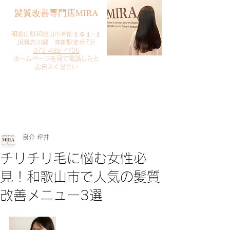
​髪質改善専門店MIRA
​
和歌山県和歌山市神前１６１−１
JR貴志川線 神前駅徒歩7分
073-499-7705
​ホームページを見て電話したと
お伝えください
​ご予約・お問い合わせ
​クリック
良介 坪井
チリチリ毛に悩む女性必
見！和歌山市で人気の髪質
改善メニュー3選