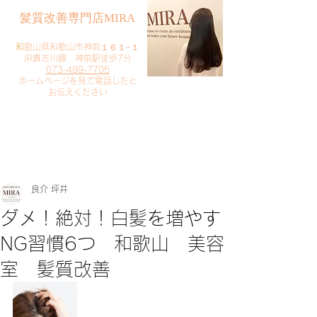
​髪質改善専門店MIRA
​
和歌山県和歌山市神前１６１−１
JR貴志川線 神前駅徒歩7分
073-499-7705
​ホームページを見て電話したと
お伝えください
​ご予約・お問い合わせ
​クリック
良介 坪井
ダメ！絶対！白髪を増やす
NG習慣6つ 和歌山 美容
室 髪質改善