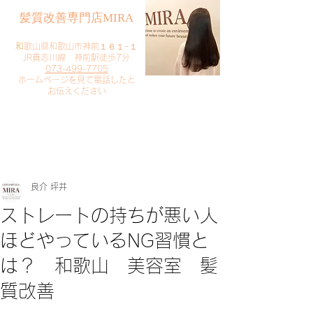
​髪質改善専門店MIRA
​
和歌山県和歌山市神前１６１−１
JR貴志川線 神前駅徒歩7分
073-499-7705
​ホームページを見て電話したと
お伝えください
​ご予約・お問い合わせ
​クリック
良介 坪井
ストレートの持ちが悪い人
ほどやっているNG習慣と
は？ 和歌山 美容室 髪
質改善