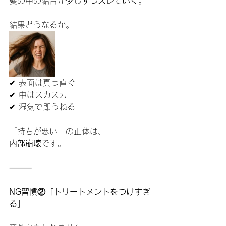
髪の中の結合が
少しずつズレていく
。
結果どうなるか。
✔ 表面は真っ直ぐ
✔ 中はスカスカ
✔ 湿気で即うねる
「持ちが悪い」の正体は、
内部崩壊
です。
⸻
NG習慣②「トリートメントをつけすぎ
る」