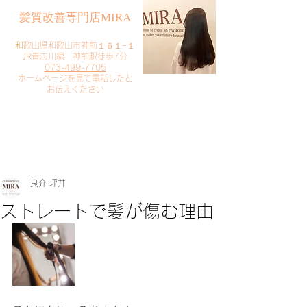
​髪質改善専門店MIRA
​
和歌山県和歌山市神前１６１−１
JR貴志川線 神前駅徒歩7分
073-499-7705
​ホームページを見て電話したと
お伝えください
​ご予約・お問い合わせ
​クリック
良介 坪井
ストレートで髪が傷む理由