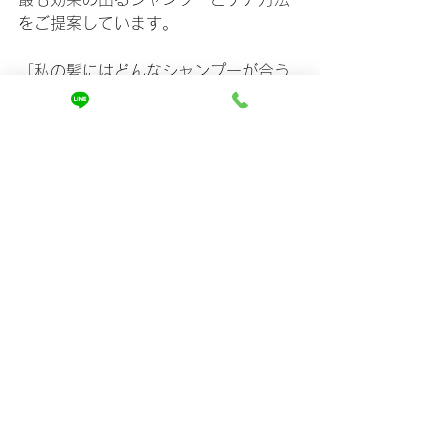
をご提案しています。
「私の髪にはどんなシャンプーが合う
んだろう？」
その答えを、私たちが一緒に見つけま
す。
今すぐ【
https://www.mira-
kaizen.com
】で、あなたの髪質に合う
ケア方法をチェックしてみてくださ
い。
あなたの髪が“生まれ変わる瞬間”は、今
日から始まります。
⸻
▽まとめ
	•	髪がまとまらない原因の多