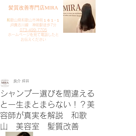
​髪質改善専門店MIRA
​
和歌山県和歌山市神前１６１−１
JR貴志川線 神前駅徒歩7分
073-499-7705
​ホームページを見て電話したと
お伝えください
​ご予約・お問い合わせ
​クリック
良介 坪井
シャンプー選びを間違える
と一生まとまらない！？美
容師が真実を解説 和歌
山 美容室 髪質改善