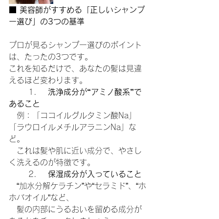
■ 美容師がすすめる「正しいシャンプ
ー選び」の3つの基準
プロが見るシャンプー選びのポイント
は、たったの3つです。
これを知るだけで、あなたの髪は見違
えるほど変わります。
	1.	
洗浄成分が“アミノ酸系”で
あること
　例：「ココイルグルタミン酸Na」
「ラウロイルメチルアラニンNa」な
ど。
　これは髪や肌に近い成分で、やさし
く洗えるのが特徴です。
	2.	
保湿成分が入っていること
　“加水分解ケラチン”や“セラミド”、“ホ
ホバオイル”など、
　髪の内部にうるおいを留める成分が