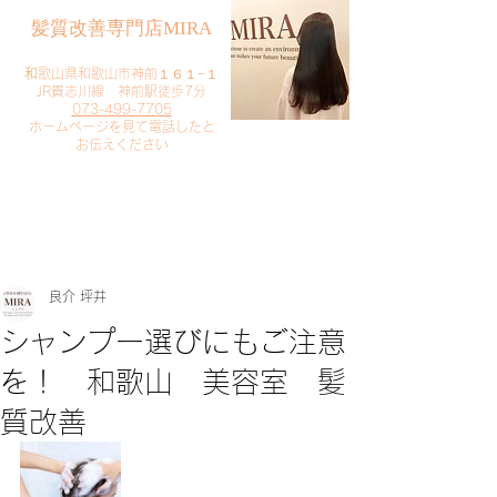
​髪質改善専門店MIRA
​
和歌山県和歌山市神前１６１−１
JR貴志川線 神前駅徒歩7分
073-499-7705
​ホームページを見て電話したと
お伝えください
​ご予約・お問い合わせ
​クリック
良介 坪井
シャンプー選びにもご注意
を！ 和歌山 美容室 髪
質改善