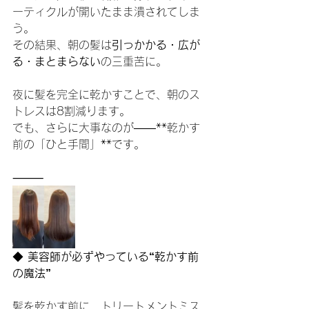
ーティクルが開いたまま潰されてしま
う。
その結果、朝の髪は
引っかかる・広が
る・まとまらない
の三重苦に。
夜に髪を完全に乾かすことで、朝のス
トレスは8割減ります。
でも、さらに大事なのが——**乾かす
前の「ひと手間」**です。
⸻
◆
 美容師が必ずやっている“乾かす前
の魔法”
髪を乾かす前に、トリートメントミス