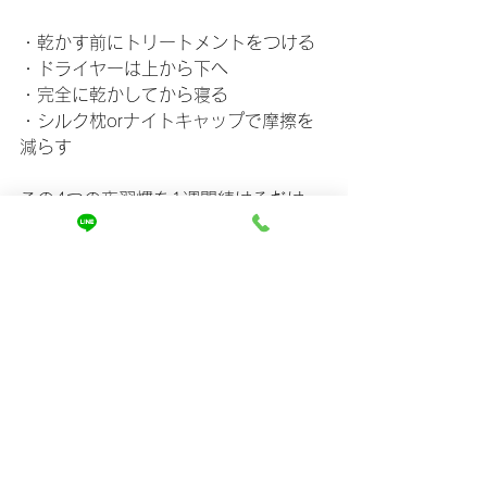
・乾かす前にトリートメントをつける
・ドライヤーは上から下へ
・完全に乾かしてから寝る
・シルク枕orナイトキャップで摩擦を
減らす
この4つの夜習慣を1週間続けるだけ
で、
「クシが通らない朝」が「スッと通る
快感の朝」に変わります。
⸻
「髪って、夜で変わるんですね。」
多くのお客様がそう言って笑顔になる
瞬間。
それが、私たち美容師にとって何より
嬉しい瞬間です。