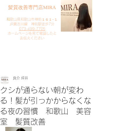
​髪質改善専門店MIRA
​
和歌山県和歌山市神前１６１−１
JR貴志川線 神前駅徒歩7分
073-499-7705
​ホームページを見て電話したと
お伝えください
​ご予約・お問い合わせ
​クリック
良介 坪井
クシが通らない朝が変わ
る！髪が引っかからなくな
る夜の習慣 和歌山 美容
室 髪質改善