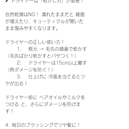
✔ ドライヤーは「乾かし方」が重要！
自然乾燥はNG！ 濡れたままだと 雑菌
が増えたり、キューティクルが開いた
まま傷みやすくなります。
ドライヤーの正しい使い方！
	1.	根元 → 毛先の順番で乾かす
（毛先ばかり乾かすとパサつく！）
	2.	ドライヤーは15cm以上離す
（熱ダメージを防ぐ！）
	3.	仕上げに 冷風を当てるとツ
ヤが出る！
ドライヤー前に ヘアオイルやミルクを
つける と、さらにダメージを防げま
す！
4. 毎日のブラッシングでツヤ髪に！