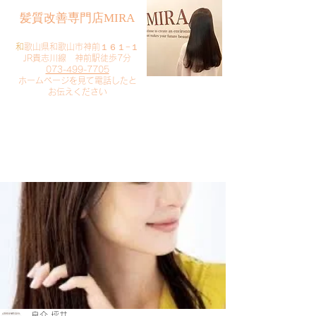
​髪質改善専門店MIRA
​
和歌山県和歌山市神前１６１−１
JR貴志川線 神前駅徒歩7分
073-499-7705
​ホームページを見て電話したと
お伝えください
​ご予約・お問い合わせ
​クリック
良介 坪井