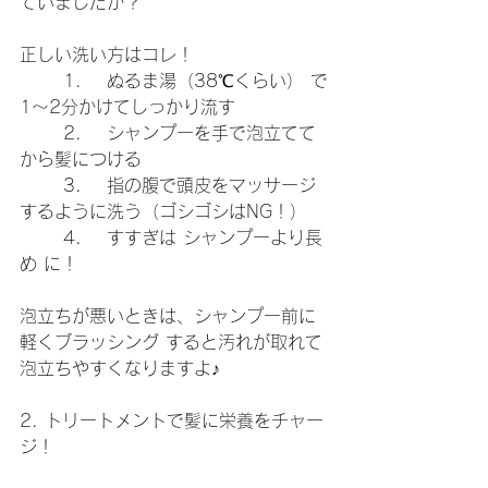
ていましたか？
正しい洗い方はコレ！
	1.	ぬるま湯（38℃くらい） で
1〜2分かけてしっかり流す
	2.	シャンプーを手で泡立てて
から髪につける
	3.	指の腹で頭皮をマッサージ
するように洗う（ゴシゴシはNG！）
	4.	すすぎは シャンプーより長
め に！
泡立ちが悪いときは、シャンプー前に 
軽くブラッシング すると汚れが取れて
泡立ちやすくなりますよ♪
2. トリートメントで髪に栄養をチャー
ジ！