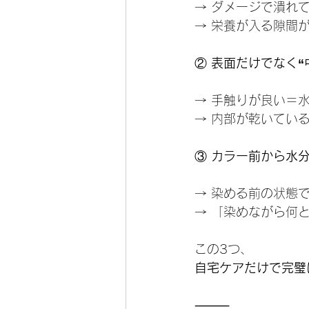
→ ダメージで潰れ
→ 栄養が入る隙間
②
 表面だけでなく“
→ 手触りが良い＝
→ 内部が乾いてい
③
 カラー前から水
→ 染める前の状態
→ 「染めながら何
この3つ、
自宅ケアだけで完璧
⸻