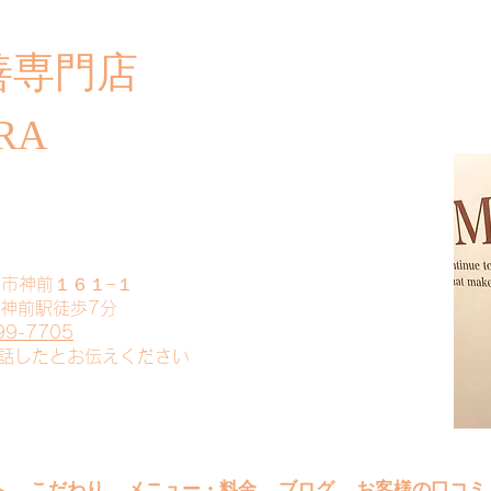
善専門店
​ご
RA
山市神前１６１−１
 神前駅徒歩7分
99-7705
電話したとお伝えください
へ
こだわり
メニュー・料金
ブログ
お客様の口コミ