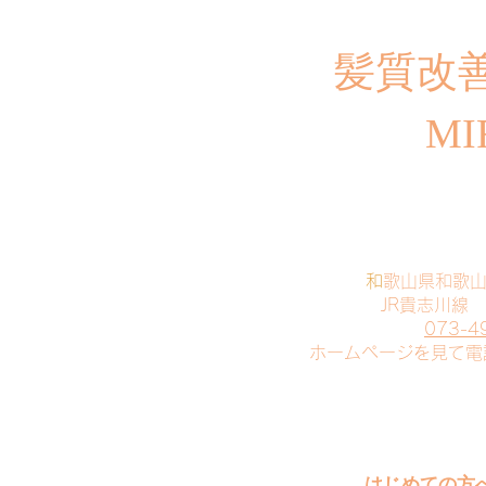
​髪質改
MI
​
和歌山県和歌
JR貴志川線
073-4
​ホームページを見て
はじめての方