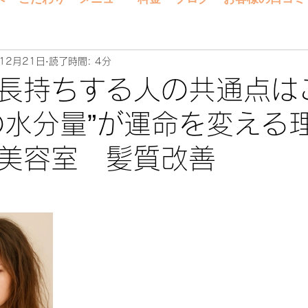
12月21日
読了時間: 4分
長持ちする人の共通点は
の水分量”が運命を変え
美容室 髪質改善