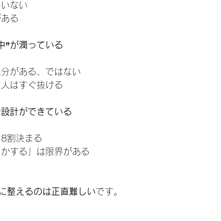
ていない
がある
中”が潤っている
水分がある、ではない
る人はすぐ抜ける
分設計ができている
で8割決まる
とかする」は限界がある
に整えるのは正直難しい
です。