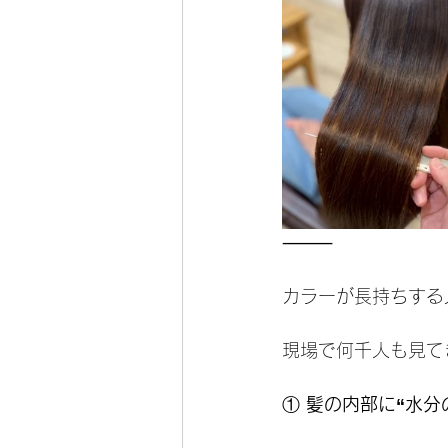
⸻
カラーが長持ちする
現場で何千人も見て
①
 髪の内部に“水