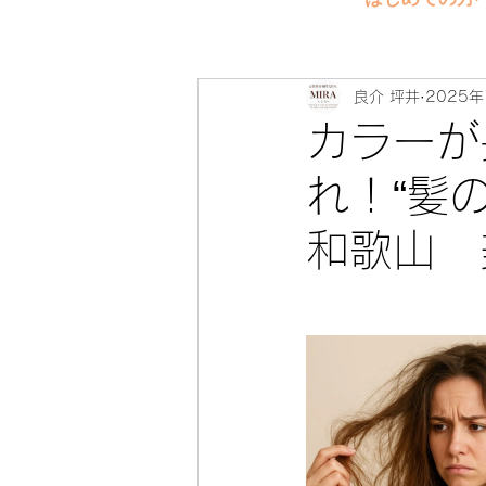
良介 坪井
2025年
カラーが
れ！“髪
和歌山 