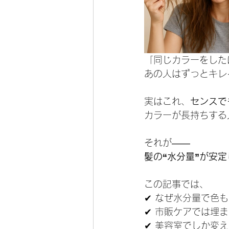
「同じカラーをした
あの人はずっとキレ
実はこれ、
センスで
カラーが長持ちする
それが――
髪の“水分量”が安
この記事では、
✔ なぜ水分量で色
✔ 市販ケアでは埋
✔ 美容室でしか変