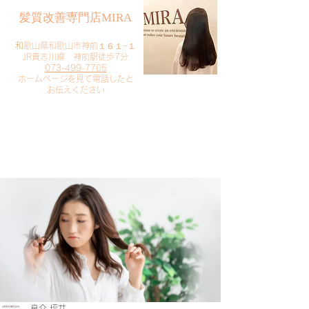
​髪質改善専門店MIRA
​
和歌山県和歌山市神前１６１−１
JR貴志川線 神前駅徒歩7分
073-499-7705
​ホームページを見て電話したと
お伝えください
​ご予約・お問い合わせ
​クリック
良介 坪井