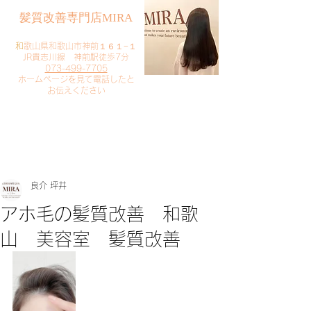
​髪質改善専門店MIRA
​
和歌山県和歌山市神前１６１−１
JR貴志川線 神前駅徒歩7分
073-499-7705
​ホームページを見て電話したと
お伝えください
​ご予約・お問い合わせ
​クリック
良介 坪井
アホ毛の髪質改善 和歌
山 美容室 髪質改善