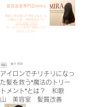
​髪質改善専門店MIRA
​
和歌山県和歌山市神前１６１−１
JR貴志川線 神前駅徒歩7分
073-499-7705
​ホームページを見て電話したと
お伝えください
​ご予約・お問い合わせ
​クリック
良介 坪井
アイロンでチリチリになっ
た髪を救う“魔法のトリー
トメント”とは？ 和歌
山 美容室 髪質改善