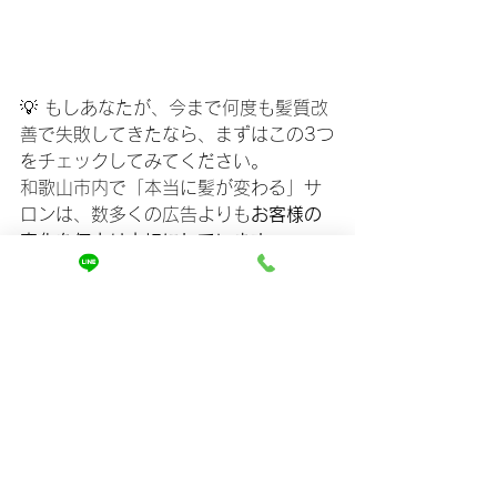
💡 もしあなたが、今まで何度も髪質改
善で失敗してきたなら、まずはこの3つ
をチェックしてみてください。
和歌山市内で「本当に髪が変わる」サ
ロンは、数多くの広告よりも
お客様の
変化を何より大切にしています
。
さらに詳しい内容や、どのような施術
工程で髪が改善されるのかは、当サロ
ンのホームページで
実際の施術事例と
お客様の声
とともにご紹介していま
す。
今すぐ確認して、あなたの髪が本当に
生まれ変わる一歩を踏み出してくださ
い。