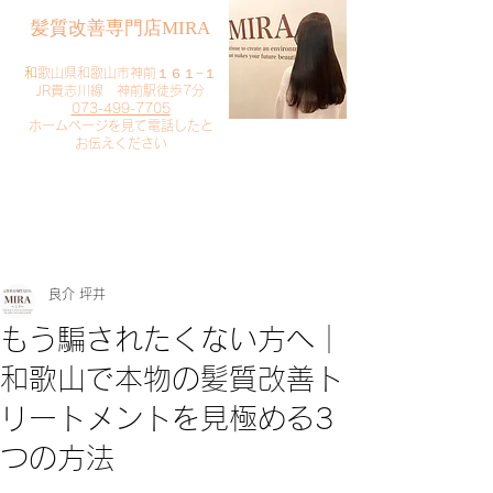
​髪質改善専門店MIRA
​
和歌山県和歌山市神前１６１−１
JR貴志川線 神前駅徒歩7分
073-499-7705
​ホームページを見て電話したと
お伝えください
​ご予約・お問い合わせ
​クリック
良介 坪井
もう騙されたくない方へ｜
和歌山で本物の髪質改善ト
リートメントを見極める3
つの方法