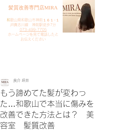
​髪質改善専門店MIRA
​
和歌山県和歌山市神前１６１−１
JR貴志川線 神前駅徒歩7分
073-499-7705
​ホームページを見て電話したと
お伝えください
​ご予約・お問い合わせ
​クリック
良介 坪井
もう諦めてた髪が変わっ
た…和歌山で本当に傷みを
改善できた方法とは？ 美
容室 髪質改善