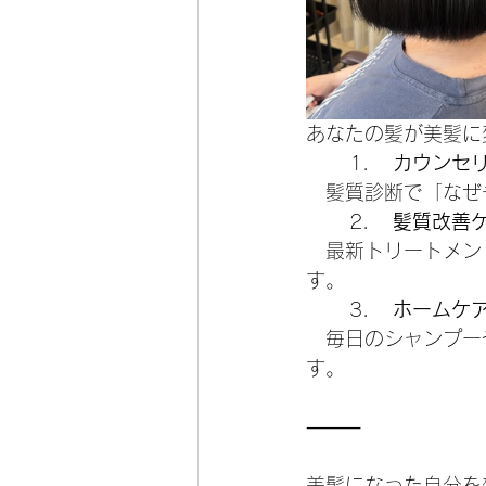
あなたの髪が美髪に
	1.	
カウンセ
　髪質診断で「なぜ
	2.	
髪質改善
　最新トリートメン
す。
	3.	
ホームケ
　毎日のシャンプー
す。
⸻
美髪になった自分を