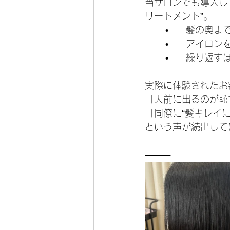
当サロンでも導入し
リートメント”。
	•	髪の
	•	アイ
	•	繰り
実際に体験されたお
「人前に出るのが恥
「同僚に“髪キレイ
という声が続出して
⸻