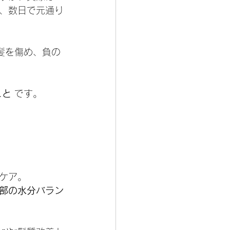
、数日で元通り
髪を傷め、負の
こと
 です。
ケア。
部の水分バラン