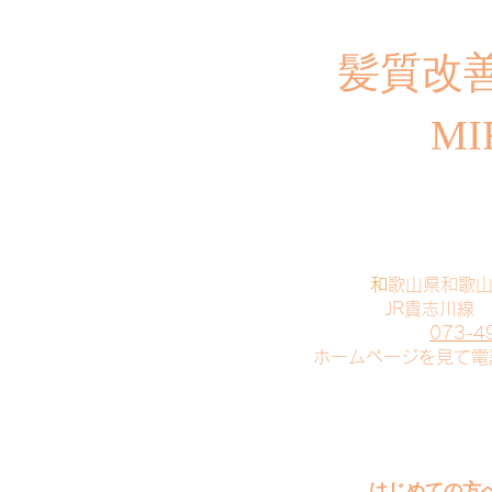
​髪質改
MI
​
和歌山県和歌
JR貴志川線
073-4
​ホームページを見て
はじめての方