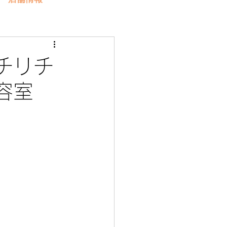
チリチ
美容室