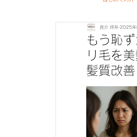
良介 坪井
2025年
もう恥ず
リ毛を
髪質改善