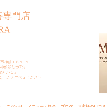
善専門店
​ご
RA
山市神前１６１−１
 神前駅徒歩7分
99-7705
電話したとお伝えください
へ
こだわり
メニュー・料金
ブログ
お客様の口コミ