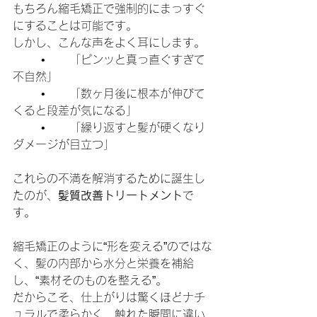
もちろん縮毛矯正で強制的にまっすぐ
にすることは可能です。
しかし、こんな声をよく耳にします。
	•	「ピンッと真っ直ぐすぎて
不自然」
	•	「数ヶ月後に根本が伸びて
くると段差が気になる」
	•	「繰り返すと髪が硬くなり
ダメージが目立つ」
これらの不満を解消するために誕生し
たのが、
髪質改善トリートメント
で
す。
縮毛矯正のように“形を変える”のではな
く、髪の内部から水分と栄養を補給
し、“素材そのものを整える”。
だからこそ、仕上がりは驚くほどナチ
ュラルで柔らかく、触れた瞬間に違い