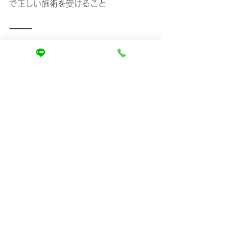
で正しい施術を受けること
⸻
あなたが鏡の前で笑顔になれる未来
は、すぐそこにあります。
まずは一度、当サロンの髪質改善を体
験してください。
👉 詳しくはホームページで「施術事
例」や「お客様の声」をご覧いただけ
ます。
そこに、あなたの未来の姿がきっと重
なって見えるはずです。
https://www.mira-kaizen.com