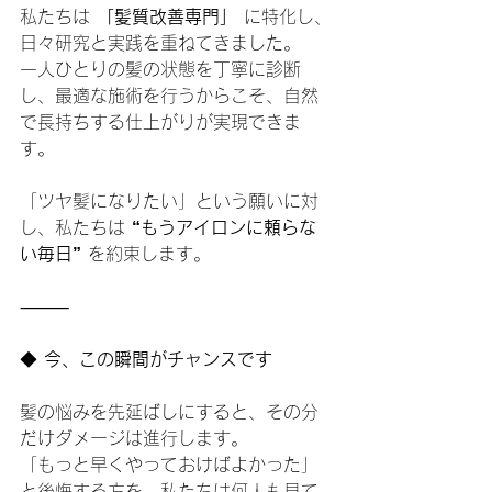
私たちは 
「髪質改善専門」
 に特化し、
日々研究と実践を重ねてきました。
一人ひとりの髪の状態を丁寧に診断
し、最適な施術を行うからこそ、自然
で長持ちする仕上がりが実現できま
す。
「ツヤ髪になりたい」という願いに対
し、私たちは 
“もうアイロンに頼らな
い毎日”
 を約束します。
⸻
◆
 今、この瞬間がチャンスです
髪の悩みを先延ばしにすると、その分
だけダメージは進行します。
「もっと早くやっておけばよかった」
と後悔する方を、私たちは何人も見て