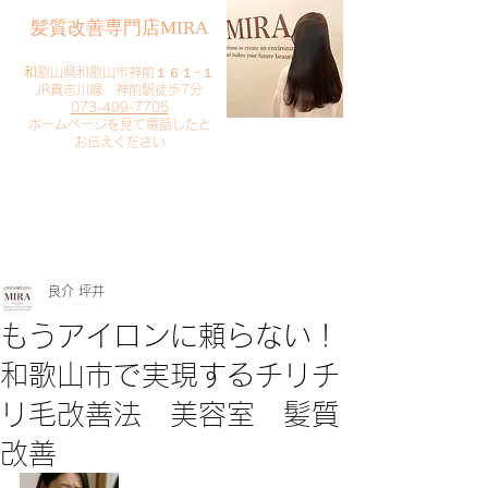
​髪質改善専門店MIRA
​
和歌山県和歌山市神前１６１−１
JR貴志川線 神前駅徒歩7分
073-499-7705
​ホームページを見て電話したと
お伝えください
​ご予約・お問い合わせ
​クリック
良介 坪井
もうアイロンに頼らない！
和歌山市で実現するチリチ
リ毛改善法 美容室 髪質
改善