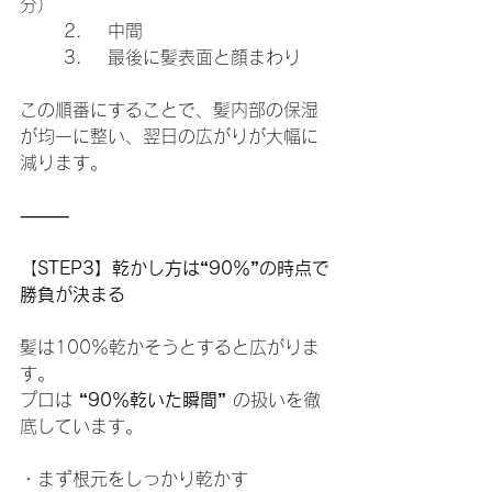
分）
	2.	中間
	3.	最後に髪表面と顔まわり
この順番にすることで、髪内部の保湿
が均一に整い、翌日の広がりが大幅に
減ります。
⸻
【
STEP3】乾かし方は“90％”の時点で
勝負が決まる
髪は100％乾かそうとすると広がりま
す。
プロは 
“90％乾いた瞬間”
 の扱いを徹
底しています。
・まず根元をしっかり乾かす