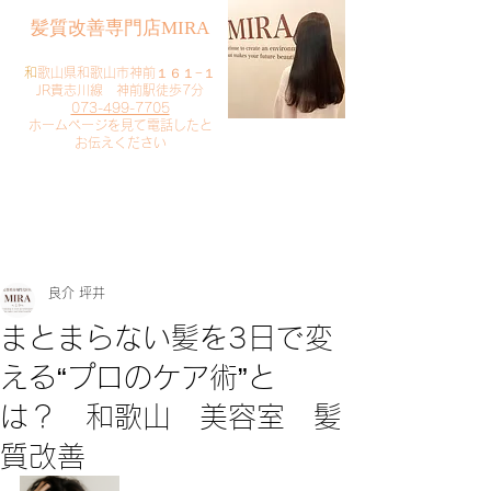
​髪質改善専門店MIRA
​
和歌山県和歌山市神前１６１−１
JR貴志川線 神前駅徒歩7分
073-499-7705
​ホームページを見て電話したと
お伝えください
​ご予約・お問い合わせ
​クリック
良介 坪井
まとまらない髪を3日で変
える“プロのケア術”と
は？ 和歌山 美容室 髪
質改善