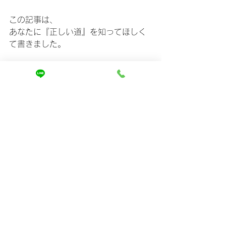
この記事は、
あなたに『正しい道』を知ってほしく
て書きました。
もし今、ほんの少しでも…
「ちゃんとした髪質診断を受けてみた
い」
「自分の髪に合うケアが知りたい」
そんな気持ちが芽生えているなら、
その直感は正しいです。
あなたの髪はまだ変われます。
むしろ、
ここからが一番変わる時期で
す。
⸻