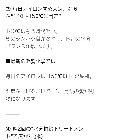
③
 毎日アイロンする人は、温度
を“140〜150℃に固定”
180℃はもう時代遅れ。
髪のタンパク質が変性し、内部の水分
バランスが壊れます。
■最新の毛髪化学では
毎日のアイロンは 
150℃以下
 が鉄則。
温度を下げるだけで、3ヶ月後の髪が別
物になります。
⸻
④
 週2回の“水分補給トリートメン
ト”で広がり予防