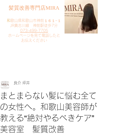
​髪質改善専門店MIRA
​
和歌山県和歌山市神前１６１−１
JR貴志川線 神前駅徒歩7分
073-499-7705
​ホームページを見て電話したと
お伝えください
​ご予約・お問い合わせ
​クリック
良介 坪井
まとまらない髪に悩む全て
の女性へ。和歌山美容師が
教える“絶対やるべきケア”
美容室 髪質改善