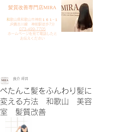
​髪質改善専門店MIRA
​
和歌山県和歌山市神前１６１−１
JR貴志川線 神前駅徒歩7分
073-499-7705
​ホームページを見て電話したと
お伝えください
​ご予約・お問い合わせ
​クリック
良介 坪井
ぺたんこ髪をふんわり髪に
変える方法 和歌山 美容
室 髪質改善