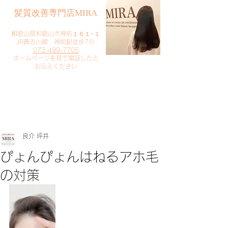
​髪質改善専門店MIRA
​
和歌山県和歌山市神前１６１−１
JR貴志川線 神前駅徒歩7分
073-499-7705
​ホームページを見て電話したと
お伝えください
​ご予約・お問い合わせ
​クリック
良介 坪井
ぴょんぴょんはねるアホ毛
の対策