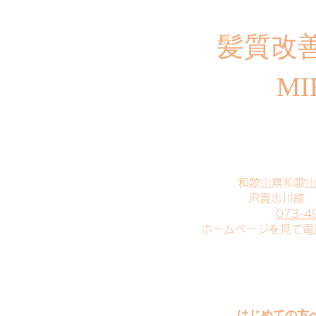
​髪質改
MI
​
和歌山県和歌
JR貴志川線
073-4
​ホームページを見て
はじめての方