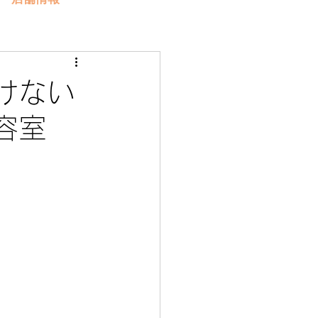
けない
美容室