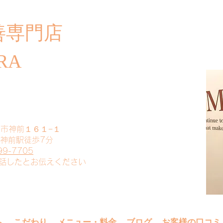
善専門店
​ご
RA
山市神前１６１−１
 神前駅徒歩7分
99-7705
電話したとお伝えください
へ
こだわり
メニュー・料金
ブログ
お客様の口コミ