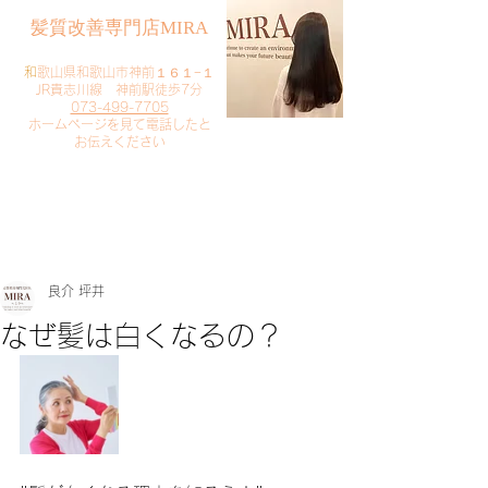
​髪質改善専門店MIRA
​
和歌山県和歌山市神前１６１−１
JR貴志川線 神前駅徒歩7分
073-499-7705
​ホームページを見て電話したと
お伝えください
​ご予約・お問い合わせ
​クリック
良介 坪井
なぜ髪は白くなるの？