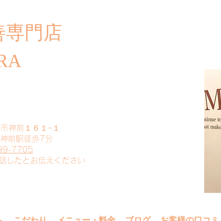
善専門店
​ご
RA
山市神前１６１−１
 神前駅徒歩7分
99-7705
電話したとお伝えください
へ
こだわり
メニュー・料金
ブログ
お客様の口コミ