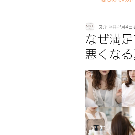
良介 坪井
2月4日
なぜ満足
悪くなる