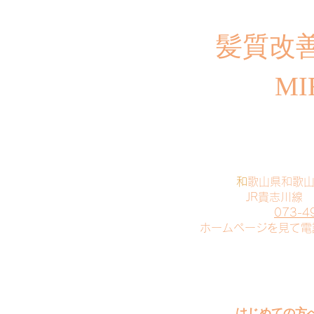
​髪質改
MI
​
和歌山県和歌
JR貴志川線
073-4
​ホームページを見て
はじめての方